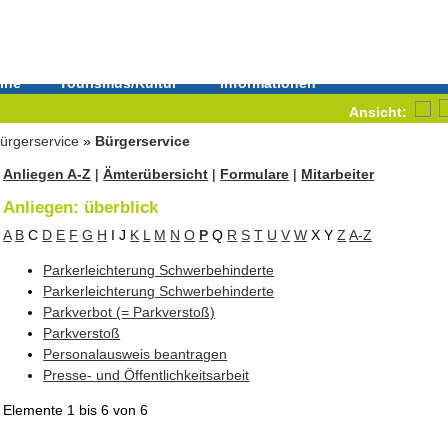
ine
Tourismus/Kultur
Informationen
Ansicht:
ürgerservice
»
Bürgerservice
Anliegen A-Z
|
Ämterübersicht
|
Formulare
|
Mitarbeiter
Anliegen: überblick
A
B
C
D
E
F
G
H
I
J
K
L
M
N
O
P
Q
R
S
T
U
V
W
X
Y
Z
A-Z
Parkerleichterung Schwerbehinderte
Parkerleichterung Schwerbehinderte
Parkverbot (= Parkverstoß)
Parkverstoß
Personalausweis beantragen
Presse- und Öffentlichkeitsarbeit
Elemente
1 bis 6
von
6