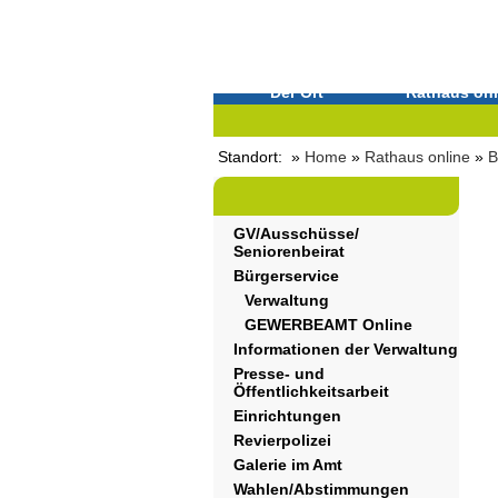
Der Ort
Rathaus onl
Standort: »
Home
»
Rathaus online
»
B
GV/Ausschüsse/
Seniorenbeirat
Bürgerservice
Verwaltung
GEWERBEAMT Online
Informationen der Verwaltung
Presse- und
Öffentlichkeitsarbeit
Einrichtungen
Revierpolizei
Galerie im Amt
Wahlen/Abstimmungen