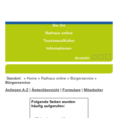
Der Ort
Rathaus online
Tourismus/Kultur
Informationen
Ansicht:
Standort: »
Home
»
Rathaus online
»
Bürgerservice
»
Bürgerservice
Anliegen A-Z
|
Ämterübersicht
|
Formulare
|
Mitarbeiter
Folgende Seiten wurden
häufig aufgerufen: