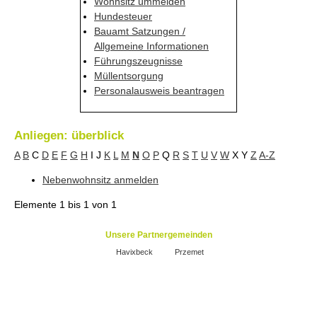
Wohnsitz ummelden
Hundesteuer
Bauamt Satzungen /
Allgemeine Informationen
Führungszeugnisse
Müllentsorgung
Personalausweis beantragen
Anliegen: überblick
A
B
C
D
E
F
G
H
I
J
K
L
M
N
O
P
Q
R
S
T
U
V
W
X
Y
Z
A-Z
Nebenwohnsitz anmelden
Elemente
1 bis 1
von
1
Unsere Partnergemeinden
Havixbeck
Przemet