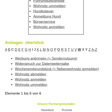
Führungszeugnisse
Wohnsitz ummelden
Hundesteuer
Anmeldung Hund
Bürgerservice
Wohnsitz anmelden
Anliegen: überblick
A
B
C
D
E
F
G
H
I
J
K
L
M
N
O
P
Q
R
S
T
U
V
W
X
Y
Z
A-Z
Werbung anbringen (= Sondernutzung)
Widerspruch zur Datenweitergabe
Wochenendgrundstück (= Nebenwohnsitz anmelden)
Wohnsitz abmelden
Wohnsitz anmelden
Wohnsitz ummelden
Elemente
1 bis 6
von
6
Unsere Partnergemeinden
Havixbeck
Przemet