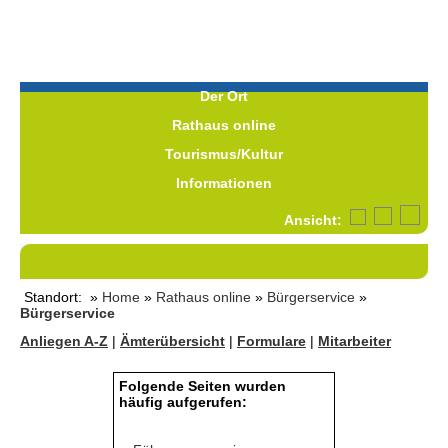
Der Ort
Rathaus online
Tourismus/Kultur
Informationen
Ansicht:
Standort: »
Home
»
Rathaus online
»
Bürgerservice
»
Bürgerservice
Anliegen A-Z
|
Ämterübersicht
|
Formulare
|
Mitarbeiter
Folgende Seiten wurden
häufig aufgerufen: