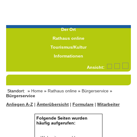
Der Ort
Rathaus online
Tourismus/Kultur
Informationen
Ansicht:
Standort: »
Home
»
Rathaus online
»
Bürgerservice
»
Bürgerservice
Anliegen A-Z
|
Ämterübersicht
|
Formulare
|
Mitarbeiter
Folgende Seiten wurden
häufig aufgerufen: