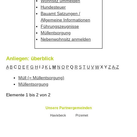
Wohnsitz ummelden
Hundesteuer
Bauamt Satzungen /
Allgemeine Informationen
Führungszeugnisse
Müllentsorgung
Nebenwohnsitz anmelden
Anliegen: überblick
A
B
C
D
E
F
G
H
I
J
K
L
M
N
O
P
Q
R
S
T
U
V
W
X
Y
Z
A-Z
Müll (= Müllentsorgung)
Müllentsorgung
Elemente
1 bis 2
von
2
Unsere Partnergemeinden
Havixbeck
Przemet