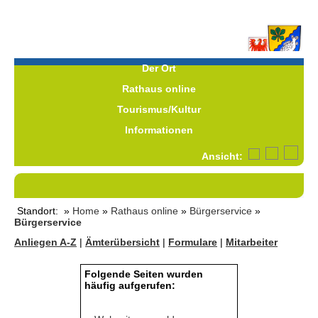
Der Ort
Rathaus online
Tourismus/Kultur
Informationen
Ansicht:
Standort: »
Home
»
Rathaus online
»
Bürgerservice
»
Bürgerservice
Anliegen A-Z
|
Ämterübersicht
|
Formulare
|
Mitarbeiter
Folgende Seiten wurden
häufig aufgerufen: