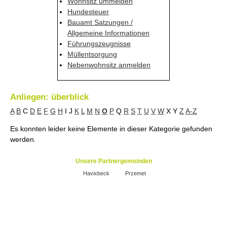
Wohnsitz ummelden
Hundesteuer
Bauamt Satzungen /
Allgemeine Informationen
Führungszeugnisse
Müllentsorgung
Nebenwohnsitz anmelden
Anliegen: überblick
A
B
C
D
E
F
G
H
I
J
K
L
M
N
O
P
Q
R
S
T
U
V
W
X
Y
Z
A-Z
Es konnten leider keine Elemente in dieser Kategorie gefunden
werden.
Unsere Partnergemeinden
Havixbeck
Przemet