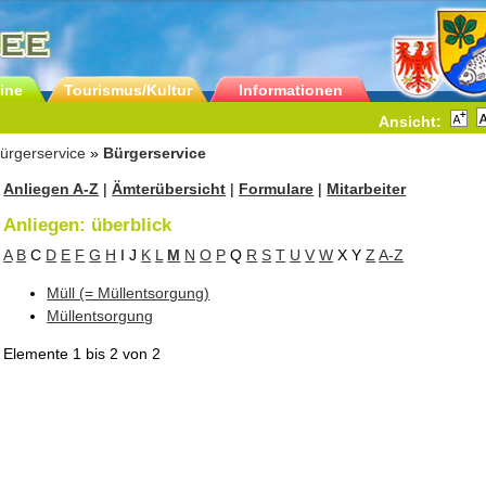
ine
Tourismus/Kultur
Informationen
Ansicht:
ürgerservice
»
Bürgerservice
Anliegen A-Z
|
Ämterübersicht
|
Formulare
|
Mitarbeiter
Anliegen: überblick
A
B
C
D
E
F
G
H
I
J
K
L
M
N
O
P
Q
R
S
T
U
V
W
X
Y
Z
A-Z
Müll (= Müllentsorgung)
Müllentsorgung
Elemente
1 bis 2
von
2