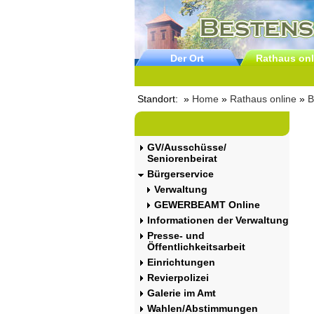
Der Ort
Rathaus onl
Standort: »
Home
»
Rathaus online
»
B
GV/Ausschüsse/
Seniorenbeirat
Bürgerservice
Verwaltung
GEWERBEAMT Online
Informationen der Verwaltung
Presse- und
Öffentlichkeitsarbeit
Einrichtungen
Revierpolizei
Galerie im Amt
Wahlen/Abstimmungen