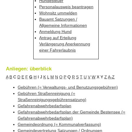
Hundesteuer
Personalausweis beantragen
Wohnsitz ummelden
Bauamt Satzungen /
Allgemeine Informationen
Anmeldung Hund
Antrag auf Erteilung
Verlängerung Anerkennung
einer Fahrerlaubnis
Anliegen: überblick
A
B
C
D
E
F
G
H
I
J
K
L
M
N
O
P
Q
R
S
T
U
V
W
X
Y
Z
A-Z
Gebühren (= Verwaltungs- und Benutzungsgebühren)
Gebühren Straßenreinigung (=
Straßenreinigungsgebührensatzung)
Gefahrenabwehrbedarfsplan
Gefahrenabwehrbedarfsplan der Gemeinde Bestensee (=
Gefahrenabwehrbedarfsplan)
Gemeindeordnung (= Kommunalverfassung)
Gemeindevertretung Satzungen / Ordnungen