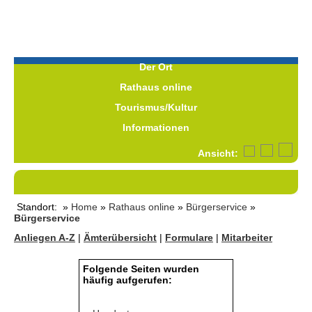
Der Ort
Rathaus online
Tourismus/Kultur
Informationen
Ansicht:
Standort: »
Home
»
Rathaus online
»
Bürgerservice
»
Bürgerservice
Anliegen A-Z
|
Ämterübersicht
|
Formulare
|
Mitarbeiter
Folgende Seiten wurden
häufig aufgerufen: