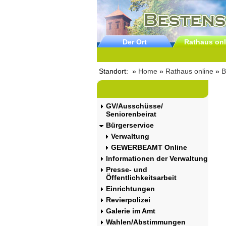
Der Ort
Rathaus onl
Standort: »
Home
»
Rathaus online
»
B
GV/Ausschüsse/
Seniorenbeirat
Bürgerservice
Verwaltung
GEWERBEAMT Online
Informationen der Verwaltung
Presse- und
Öffentlichkeitsarbeit
Einrichtungen
Revierpolizei
Galerie im Amt
Wahlen/Abstimmungen