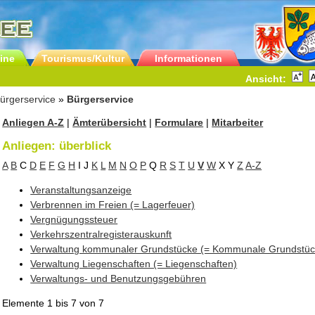
ine
Tourismus/Kultur
Informationen
Ansicht:
ürgerservice
»
Bürgerservice
Anliegen A-Z
|
Ämterübersicht
|
Formulare
|
Mitarbeiter
Anliegen: überblick
A
B
C
D
E
F
G
H
I
J
K
L
M
N
O
P
Q
R
S
T
U
V
W
X
Y
Z
A-Z
Veranstaltungsanzeige
Verbrennen im Freien (= Lagerfeuer)
Vergnügungssteuer
Verkehrszentralregisterauskunft
Verwaltung kommunaler Grundstücke (= Kommunale Grundstüc
Verwaltung Liegenschaften (= Liegenschaften)
Verwaltungs- und Benutzungsgebühren
Elemente
1 bis 7
von
7