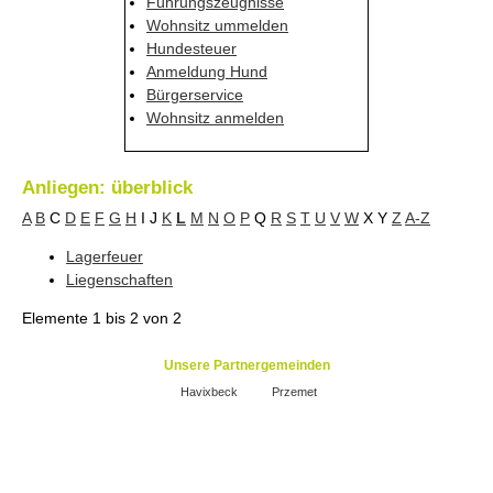
Führungszeugnisse
Wohnsitz ummelden
Hundesteuer
Anmeldung Hund
Bürgerservice
Wohnsitz anmelden
Anliegen: überblick
A
B
C
D
E
F
G
H
I
J
K
L
M
N
O
P
Q
R
S
T
U
V
W
X
Y
Z
A-Z
Lagerfeuer
Liegenschaften
Elemente
1 bis 2
von
2
Unsere Partnergemeinden
Havixbeck
Przemet