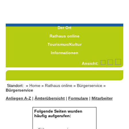
Der Ort
Rathaus online
Tourismus/Kultur
Informationen
Ansicht:
Standort: »
Home
»
Rathaus online
»
Bürgerservice
»
Bürgerservice
Anliegen A-Z
|
Ämterübersicht
|
Formulare
|
Mitarbeiter
Folgende Seiten wurden
häufig aufgerufen: