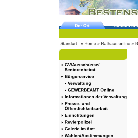
Der Ort
Rathaus onl
Standort: »
Home
»
Rathaus online
»
B
GV/Ausschüsse/
Seniorenbeirat
Bürgerservice
Verwaltung
GEWERBEAMT Online
Informationen der Verwaltung
Presse- und
Öffentlichkeitsarbeit
Einrichtungen
Revierpolizei
Galerie im Amt
Wahlen/Abstimmungen