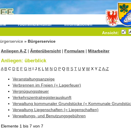
ine
Tourismus/Kultur
Informationen
Ansicht:
ürgerservice
»
Bürgerservice
Anliegen A-Z
|
Ämterübersicht
|
Formulare
|
Mitarbeiter
Anliegen: überblick
A
B
C
D
E
F
G
H
I
J
K
L
M
N
O
P
Q
R
S
T
U
V
W
X
Y
Z
A-Z
Veranstaltungsanzeige
Verbrennen im Freien (= Lagerfeuer)
Vergnügungssteuer
Verkehrszentralregisterauskunft
Verwaltung kommunaler Grundstücke (= Kommunale Grundstüc
Verwaltung Liegenschaften (= Liegenschaften)
Verwaltungs- und Benutzungsgebühren
Elemente
1 bis 7
von
7