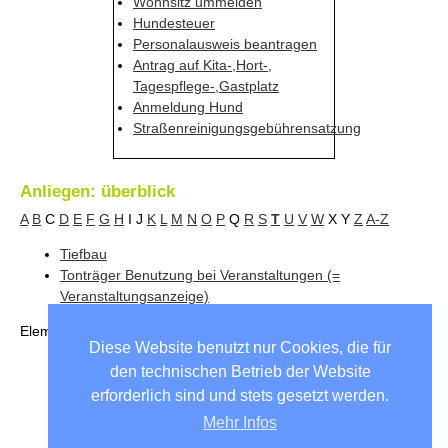
Wohnsitz ummelden
Hundesteuer
Personalausweis beantragen
Antrag auf Kita-,Hort-,
Tagespflege-,Gastplatz
Anmeldung Hund
Straßenreinigungsgebührensatzung
Anliegen: überblick
A
B
C
D
E
F
G
H
I
J
K
L
M
N
O
P
Q
R
S
T
U
V
W
X
Y
Z
A-Z
Tiefbau
Tonträger Benutzung bei Veranstaltungen (=
Veranstaltungsanzeige)
Elemente
1 bis 2
von
2
Diese Website benutzt nur Cookies, die für
den technischen Betrieb der Website
Unsere Partnergemeinden
erforderlich sind und stets gesetzt werden.
Mehr Infos