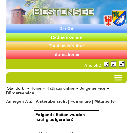
Der Ort
Rathaus online
Tourismus/Kultur
Informationen
Ansicht:
Standort: »
Home
»
Rathaus online
»
Bürgerservice
»
Bürgerservice
Anliegen A-Z
|
Ämterübersicht
|
Formulare
|
Mitarbeiter
Folgende Seiten wurden
häufig aufgerufen: