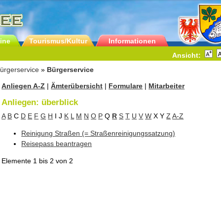
ine
Tourismus/Kultur
Informationen
Ansicht:
ürgerservice
»
Bürgerservice
Anliegen A-Z
|
Ämterübersicht
|
Formulare
|
Mitarbeiter
Anliegen: überblick
A
B
C
D
E
F
G
H
I
J
K
L
M
N
O
P
Q
R
S
T
U
V
W
X
Y
Z
A-Z
Reinigung Straßen (= Straßenreinigungssatzung)
Reisepass beantragen
Elemente
1 bis 2
von
2