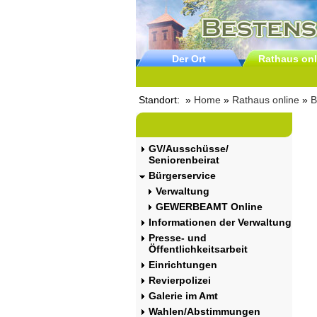
Der Ort
Rathaus onl
Standort: »
Home
»
Rathaus online
»
B
GV/Ausschüsse/
Seniorenbeirat
Bürgerservice
Verwaltung
GEWERBEAMT Online
Informationen der Verwaltung
Presse- und
Öffentlichkeitsarbeit
Einrichtungen
Revierpolizei
Galerie im Amt
Wahlen/Abstimmungen