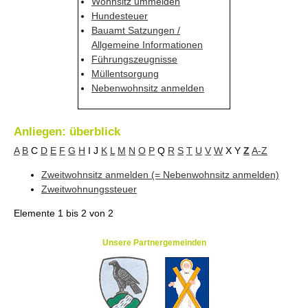
Wohnsitz ummelden
Hundesteuer
Bauamt Satzungen /
Allgemeine Informationen
Führungszeugnisse
Müllentsorgung
Nebenwohnsitz anmelden
Anliegen: überblick
A
B
C
D
E
F
G
H
I
J
K
L
M
N
O
P
Q
R
S
T
U
V
W
X
Y
Z
A-Z
Zweitwohnsitz anmelden (= Nebenwohnsitz anmelden)
Zweitwohnungssteuer
Elemente
1 bis 2
von
2
Unsere Partnergemeinden