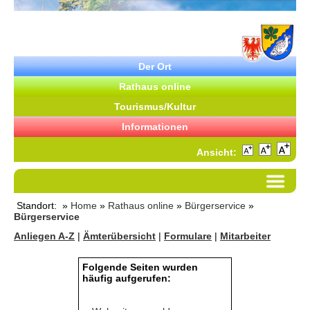
Der Ort
Rathaus online
Tourismus/Kultur
Informationen
Ansicht:
Standort: »
Home
»
Rathaus online
»
Bürgerservice
»
Bürgerservice
Anliegen A-Z
|
Ämterübersicht
|
Formulare
|
Mitarbeiter
Folgende Seiten wurden
häufig aufgerufen: