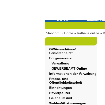
Der Ort
Rathaus onl
Standort: »
Home
»
Rathaus online
»
B
GV/Ausschüsse/
Seniorenbeirat
Bürgerservice
Verwaltung
GEWERBEAMT Online
Informationen der Verwaltung
Presse- und
Öffentlichkeitsarbeit
Einrichtungen
Revierpolizei
Galerie im Amt
Wahlen/Abstimmungen