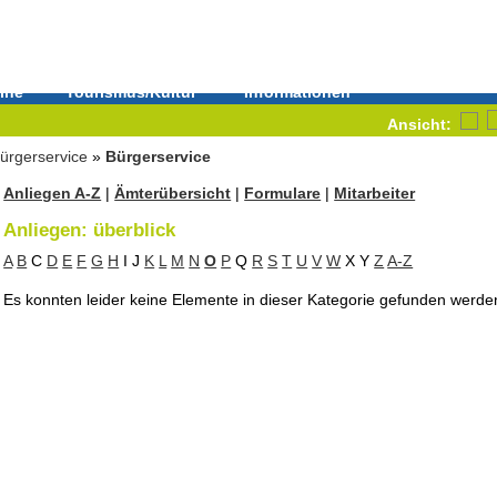
ine
Tourismus/Kultur
Informationen
Ansicht:
ürgerservice
»
Bürgerservice
Anliegen A-Z
|
Ämterübersicht
|
Formulare
|
Mitarbeiter
Anliegen: überblick
A
B
C
D
E
F
G
H
I
J
K
L
M
N
O
P
Q
R
S
T
U
V
W
X
Y
Z
A-Z
Es konnten leider keine Elemente in dieser Kategorie gefunden werde