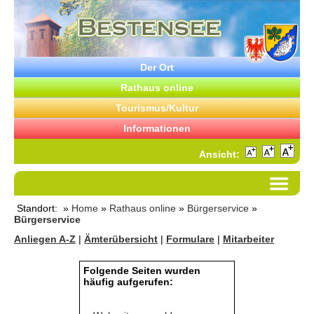
Der Ort
Rathaus online
Tourismus/Kultur
Informationen
Ansicht:
Standort: »
Home
»
Rathaus online
»
Bürgerservice
»
Bürgerservice
Anliegen A-Z
|
Ämterübersicht
|
Formulare
|
Mitarbeiter
Folgende Seiten wurden
häufig aufgerufen: