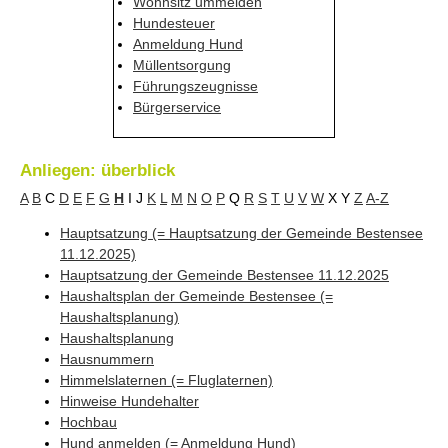
Wohnsitz ummelden
Hundesteuer
Anmeldung Hund
Müllentsorgung
Führungszeugnisse
Bürgerservice
Anliegen: überblick
A
B
C
D
E
F
G
H
I
J
K
L
M
N
O
P
Q
R
S
T
U
V
W
X
Y
Z
A-Z
Hauptsatzung (= Hauptsatzung der Gemeinde Bestensee
11.12.2025)
Hauptsatzung der Gemeinde Bestensee 11.12.2025
Haushaltsplan der Gemeinde Bestensee (=
Haushaltsplanung)
Haushaltsplanung
Hausnummern
Himmelslaternen (= Fluglaternen)
Hinweise Hundehalter
Hochbau
Hund anmelden (= Anmeldung Hund)