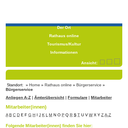
Der Ort
Rathaus online
Tourismus/Kultur
Informationen
Ansicht:
Standort: »
Home
»
Rathaus online
»
Bürgerservice
»
Bürgerservice
Anliegen A-Z
|
Ämterübersicht
|
Formulare
|
Mitarbeiter
Mitarbeiter(innen)
A
B
C
D
E
F
G
H
I
J
K
L
M
N
O
P
Q
R
S
T
U
V
W
X
Y
Z
A-Z
Folgende Mitarbeiter(innen) finden Sie hier: