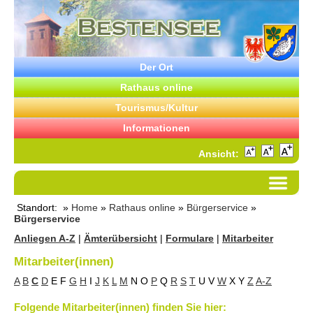
Der Ort
Rathaus online
Tourismus/Kultur
Informationen
Ansicht:
Standort: »
Home
»
Rathaus online
»
Bürgerservice
»
Bürgerservice
Anliegen A-Z
|
Ämterübersicht
|
Formulare
|
Mitarbeiter
Mitarbeiter(innen)
A
B
C
D
E
F
G
H
I
J
K
L
M
N
O
P
Q
R
S
T
U
V
W
X
Y
Z
A-Z
Folgende Mitarbeiter(innen) finden Sie hier: