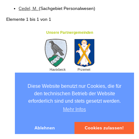
Cedel
, M.
(Sachgebiet Personalwesen
)
Elemente
1 bis 1
von
1
Unsere Partnergemeinden
Havixbeck
Przemet
Diese Website benutzt nur Cookies, die für
den technischen Betrieb der Website
erforderlich sind und stets gesetzt werden.
Mehr Infos
Ablehnen
Cookies zulassen!