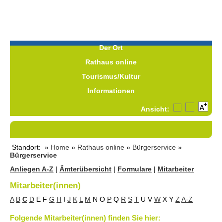
Der Ort
Rathaus online
Tourismus/Kultur
Informationen
Ansicht:
Standort: »
Home
»
Rathaus online
»
Bürgerservice
»
Bürgerservice
Anliegen A-Z
|
Ämterübersicht
|
Formulare
|
Mitarbeiter
Mitarbeiter(innen)
A
B
C
D
E
F
G
H
I
J
K
L
M
N
O
P
Q
R
S
T
U
V
W
X
Y
Z
A-Z
Folgende Mitarbeiter(innen) finden Sie hier: