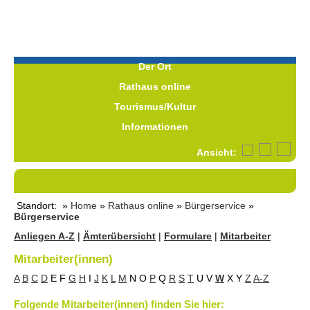
Der Ort
Rathaus online
Tourismus/Kultur
Informationen
Ansicht:
Standort: »
Home
»
Rathaus online
»
Bürgerservice
»
Bürgerservice
Anliegen A-Z
|
Ämterübersicht
|
Formulare
|
Mitarbeiter
Mitarbeiter(innen)
A
B
C
D
E
F
G
H
I
J
K
L
M
N
O
P
Q
R
S
T
U
V
W
X
Y
Z
A-Z
Folgende Mitarbeiter(innen) finden Sie hier: