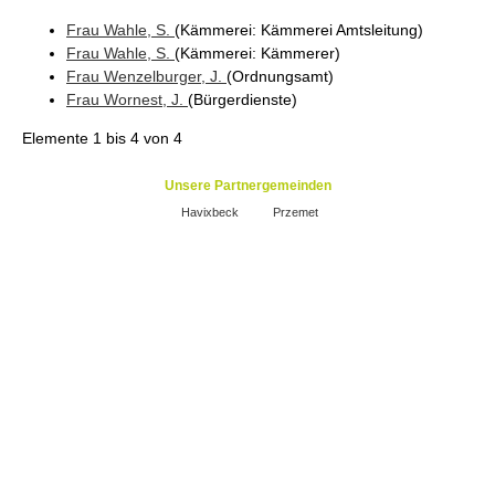
Frau
Wahle
, S.
(Kämmerei
: Kämmerei Amtsleitung
)
Frau
Wahle
, S.
(Kämmerei
: Kämmerer
)
Frau
Wenzelburger
, J.
(Ordnungsamt
)
Frau
Wornest
, J.
(Bürgerdienste
)
Elemente
1 bis 4
von
4
Unsere Partnergemeinden
Havixbeck
Przemet