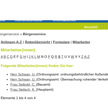
ine
Tourismus/Kultur
Informationen
Ansicht:
ürgerservice
»
Bürgerservice
Anliegen A-Z
|
Ämterübersicht
|
Formulare
|
Mitarbeiter
Mitarbeiter(innen)
A
B
C
D
E
F
G
H
I
J
K
L
M
N
O
P
Q
R
S
T
U
V
W
X
Y
Z
A-Z
Folgende Mitarbeiter(innen) finden Sie hier:
Herr
Schwan
, U.
(Ordnungsamt
: ordnungsbehördlicher Außendi
Herr
Schwan
, U.
(Ordnungsamt
: Überwachung ruhender Verkeh
Frau
Seibold
, C.
(Bauamt
)
Frau
Sielisch
, K.
(Hauptamt
)
Elemente
1 bis 4
von
4