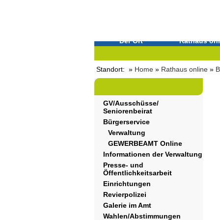
Der Ort
Rathaus onl
Standort: »
Home
»
Rathaus online
»
B
GV/Ausschüsse/
Seniorenbeirat
Bürgerservice
Verwaltung
GEWERBEAMT Online
Informationen der Verwaltung
Presse- und
Öffentlichkeitsarbeit
Einrichtungen
Revierpolizei
Galerie im Amt
Wahlen/Abstimmungen