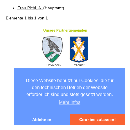
Frau
Pichl
, A.
(Hauptamt
)
Elemente
1 bis 1
von
1
Unsere Partnergemeinden
Havixbeck
Przemet
Diese Website benutzt nur Cookies, die für
den technischen Betrieb der Website
erforderlich sind und stets gesetzt werden.
Mehr Infos
Ablehnen
Cookies zulassen!