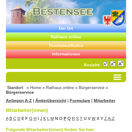
Der Ort
Rathaus online
Tourismus/Kultur
Informationen
Ansicht:
Standort: »
Home
»
Rathaus online
»
Bürgerservice
»
Bürgerservice
Anliegen A-Z
|
Ämterübersicht
|
Formulare
|
Mitarbeiter
Mitarbeiter(innen)
A
B
C
D
E
F
G
H
I
J
K
L
M
N
O
P
Q
R
S
T
U
V
W
X
Y
Z
A-Z
Folgende Mitarbeiter(innen) finden Sie hier: