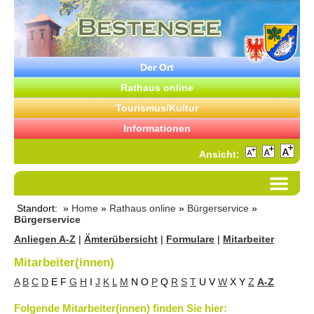
Der Ort
Rathaus online
Tourismus/Kultur
Informationen
Ansicht:
Standort: »
Home
»
Rathaus online
»
Bürgerservice
»
Bürgerservice
Anliegen A-Z
|
Ämterübersicht
|
Formulare
|
Mitarbeiter
Mitarbeiter(innen)
A
B
C
D
E
F
G
H
I
J
K
L
M
N
O
P
Q
R
S
T
U
V
W
X
Y
Z
A-Z
Folgende Mitarbeiter(innen) finden Sie hier: