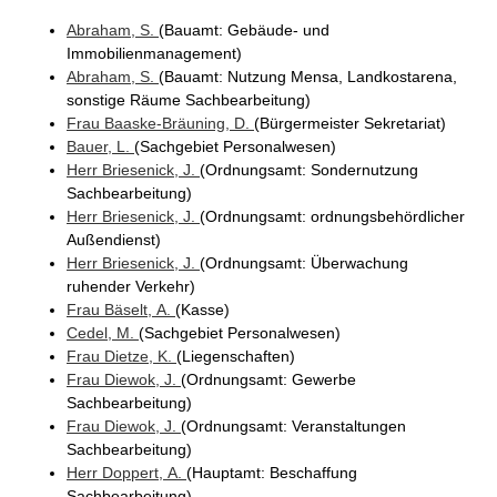
Abraham
, S.
(Bauamt
: Gebäude- und
Immobilienmanagement
)
Abraham
, S.
(Bauamt
: Nutzung Mensa, Landkostarena,
sonstige Räume Sachbearbeitung
)
Frau
Baaske-Bräuning
, D.
(Bürgermeister Sekretariat
)
Bauer
, L.
(Sachgebiet Personalwesen
)
Herr
Briesenick
, J.
(Ordnungsamt
: Sondernutzung
Sachbearbeitung
)
Herr
Briesenick
, J.
(Ordnungsamt
: ordnungsbehördlicher
Außendienst
)
Herr
Briesenick
, J.
(Ordnungsamt
: Überwachung
ruhender Verkehr
)
Frau
Bäselt
, A.
(Kasse
)
Cedel
, M.
(Sachgebiet Personalwesen
)
Frau
Dietze
, K.
(Liegenschaften
)
Frau
Diewok
, J.
(Ordnungsamt
: Gewerbe
Sachbearbeitung
)
Frau
Diewok
, J.
(Ordnungsamt
: Veranstaltungen
Sachbearbeitung
)
Herr
Doppert
, A.
(Hauptamt
: Beschaffung
Sachbearbeitung
)