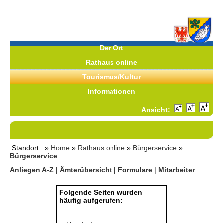
Der Ort
Rathaus online
Tourismus/Kultur
Informationen
Ansicht:
Standort: »
Home
»
Rathaus online
»
Bürgerservice
»
Bürgerservice
Anliegen A-Z
|
Ämterübersicht
|
Formulare
|
Mitarbeiter
Folgende Seiten wurden
häufig aufgerufen: