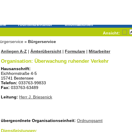
ine
Tourismus/Kultur
Informationen
Ansicht:
ürgerservice
»
Bürgerservice
Anliegen A-Z
|
Ämterübersicht
|
Formulare
|
Mitarbeiter
Organisation: Überwachung ruhender Verkehr
Hausanschrift:
Eichhornstraße 4-5
15741 Bestensee
Telefon:
033763-99833
Fax:
033763-63489
Leitung:
Herr
J. Briesenick
übergeordnete Organisationseinheit:
Ordnungsamt
Dienstleistungen: