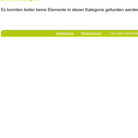
Es konnten leider keine Elemente in dieser Kategorie gefunden werde
Impressum
-
Datenschutz
- Copyright Gemeind