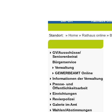
Der Ort
Rathaus onl
Standort: »
Home
»
Rathaus online
»
B
GV/Ausschüsse/
Seniorenbeirat
Bürgerservice
Verwaltung
GEWERBEAMT Online
Informationen der Verwaltung
Presse- und
Öffentlichkeitsarbeit
Einrichtungen
Revierpolizei
Galerie im Amt
Wahlen/Abstimmungen