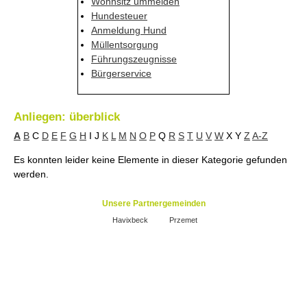
Wohnsitz ummelden
Hundesteuer
Anmeldung Hund
Müllentsorgung
Führungszeugnisse
Bürgerservice
Anliegen: überblick
A
B
C
D
E
F
G
H
I
J
K
L
M
N
O
P
Q
R
S
T
U
V
W
X
Y
Z
A-Z
Es konnten leider keine Elemente in dieser Kategorie gefunden
werden.
Unsere Partnergemeinden
Havixbeck
Przemet