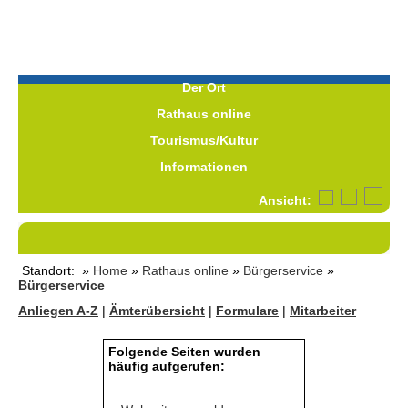
Der Ort
Rathaus online
Tourismus/Kultur
Informationen
Ansicht:
Standort: »
Home
»
Rathaus online
»
Bürgerservice
»
Bürgerservice
Anliegen A-Z
|
Ämterübersicht
|
Formulare
|
Mitarbeiter
Folgende Seiten wurden
häufig aufgerufen: