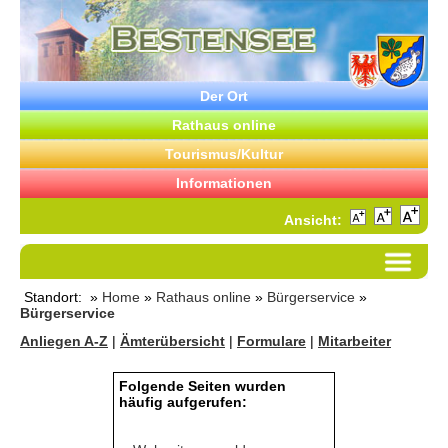
Der Ort
Rathaus online
Tourismus/Kultur
Informationen
Ansicht:
Standort: »
Home
»
Rathaus online
»
Bürgerservice
»
Bürgerservice
Anliegen A-Z
|
Ämterübersicht
|
Formulare
|
Mitarbeiter
Folgende Seiten wurden
häufig aufgerufen: