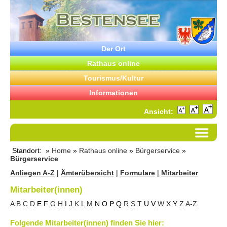
Der Ort
Rathaus online
Tourismus/Kultur
Informationen
Ansicht:
Standort: »
Home
»
Rathaus online
»
Bürgerservice
»
Bürgerservice
Anliegen A-Z
|
Ämterübersicht
|
Formulare
|
Mitarbeiter
Mitarbeiter(innen)
A
B
C
D
E
F
G
H
I
J
K
L
M
N
O
P
Q
R
S
T
U
V
W
X
Y
Z
A-Z
Folgende Mitarbeiter(innen) finden Sie hier: