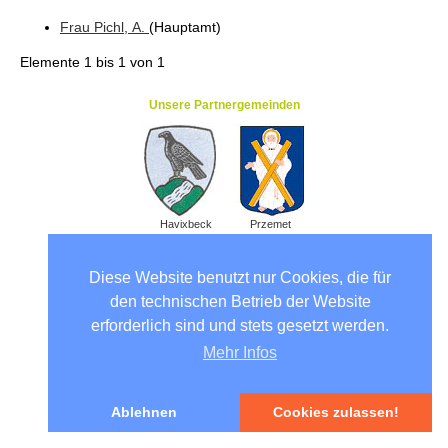
Frau
Pichl
, A.
(Hauptamt
)
Elemente
1 bis 1
von
1
Unsere Partnergemeinden
Havixbeck
Przemet
Diese Website benutzt nur Cookies, die für
den technischen Betrieb der Website
erforderlich sind und stets gesetzt werden.
Mehr Infos
Ablehnen
Cookies zulassen!