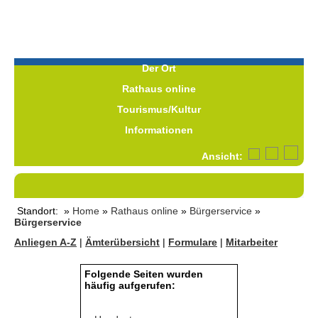
Der Ort
Rathaus online
Tourismus/Kultur
Informationen
Ansicht:
Standort: »
Home
»
Rathaus online
»
Bürgerservice
»
Bürgerservice
Anliegen A-Z
|
Ämterübersicht
|
Formulare
|
Mitarbeiter
Folgende Seiten wurden
häufig aufgerufen: