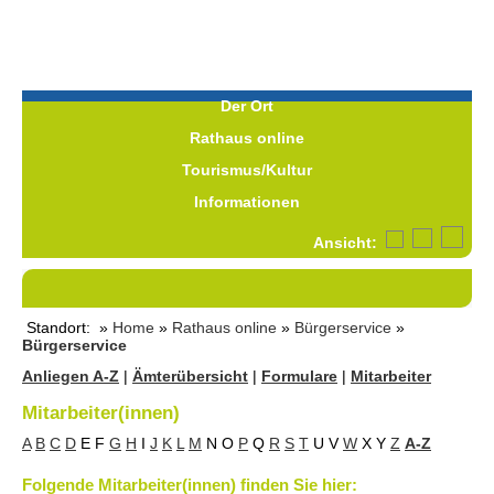
Der Ort
Rathaus online
Tourismus/Kultur
Informationen
Ansicht:
Standort: »
Home
»
Rathaus online
»
Bürgerservice
»
Bürgerservice
Anliegen A-Z
|
Ämterübersicht
|
Formulare
|
Mitarbeiter
Mitarbeiter(innen)
A
B
C
D
E
F
G
H
I
J
K
L
M
N
O
P
Q
R
S
T
U
V
W
X
Y
Z
A-Z
Folgende Mitarbeiter(innen) finden Sie hier: