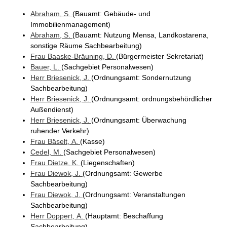
Abraham
, S.
(Bauamt
: Gebäude- und
Immobilienmanagement
)
Abraham
, S.
(Bauamt
: Nutzung Mensa, Landkostarena,
sonstige Räume Sachbearbeitung
)
Frau
Baaske-Bräuning
, D.
(Bürgermeister Sekretariat
)
Bauer
, L.
(Sachgebiet Personalwesen
)
Herr
Briesenick
, J.
(Ordnungsamt
: Sondernutzung
Sachbearbeitung
)
Herr
Briesenick
, J.
(Ordnungsamt
: ordnungsbehördlicher
Außendienst
)
Herr
Briesenick
, J.
(Ordnungsamt
: Überwachung
ruhender Verkehr
)
Frau
Bäselt
, A.
(Kasse
)
Cedel
, M.
(Sachgebiet Personalwesen
)
Frau
Dietze
, K.
(Liegenschaften
)
Frau
Diewok
, J.
(Ordnungsamt
: Gewerbe
Sachbearbeitung
)
Frau
Diewok
, J.
(Ordnungsamt
: Veranstaltungen
Sachbearbeitung
)
Herr
Doppert
, A.
(Hauptamt
: Beschaffung
Sachbearbeitung
)