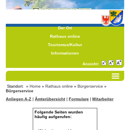
Der Ort
Rathaus online
Tourismus/Kultur
Informationen
Ansicht:
Standort: »
Home
»
Rathaus online
»
Bürgerservice
»
Bürgerservice
Anliegen A-Z
|
Ämterübersicht
|
Formulare
|
Mitarbeiter
Folgende Seiten wurden
häufig aufgerufen: