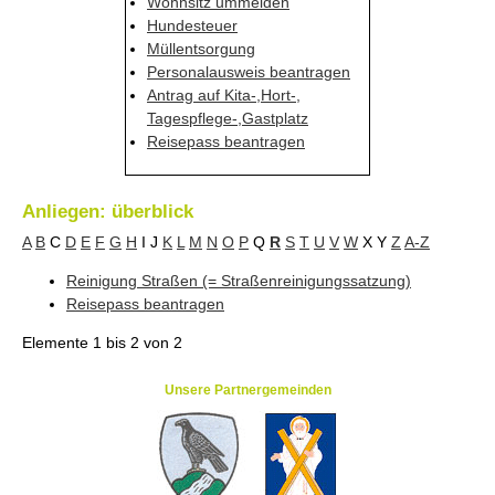
Wohnsitz ummelden
Hundesteuer
Müllentsorgung
Personalausweis beantragen
Antrag auf Kita-,Hort-,
Tagespflege-,Gastplatz
Reisepass beantragen
Anliegen: überblick
A
B
C
D
E
F
G
H
I
J
K
L
M
N
O
P
Q
R
S
T
U
V
W
X
Y
Z
A-Z
Reinigung Straßen (= Straßenreinigungssatzung)
Reisepass beantragen
Elemente
1 bis 2
von
2
Unsere Partnergemeinden