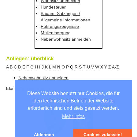
Wohnsitz ummelden
Hundesteuer
Bauamt Satzungen /
Allgemeine Informationen
Führungszeugnisse
Müllentsorgung
Nebenwohnsitz anmelden
Anliegen: überblick
A
B
C
D
E
F
G
H
I
J
K
L
M
N
O
P
Q
R
S
T
U
V
W
X
Y
Z
A-Z
Nebenwohnsitz anmelden
Elemente
1 bis 1
von
1
Diese Website benutzt nur Cookies, die für
den technischen Betrieb der Website
Unsere Partnergemeinden
erforderlich sind und stets gesetzt werden.
Mehr Infos
Ablehnen
Cookies zulassen!