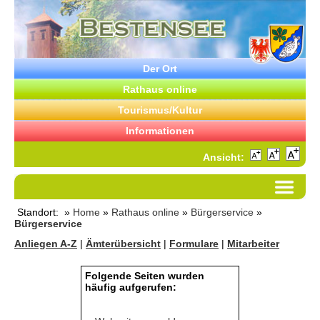
Der Ort
Rathaus online
Tourismus/Kultur
Informationen
Ansicht:
Standort: »
Home
»
Rathaus online
»
Bürgerservice
»
Bürgerservice
Anliegen A-Z
|
Ämterübersicht
|
Formulare
|
Mitarbeiter
Folgende Seiten wurden
häufig aufgerufen: