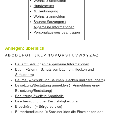
Wohnsitz ummelden
Hundesteuer
Müllentsorgung
Wohnsitz anmelden
Bauamt Satzungen /
Allgemeine Informationen
Personalausweis beantragen
Anliegen: überblick
A
B
C
D
E
F
G
H
I
J
K
L
M
N
O
P
Q
R
S
T
U
V
W
X
Y
Z
A-Z
Bauamt Satzungen / Allgemeine Informationen
Baum Fällen (= Schutz von Bäumen, Hecken und
Sträuchern)
Bäume (= Schutz von Bäumen, Hecken und Sträuchern)
Beisetzung/Bestattung anmelden (= Anmeldung einer
Beisetzung/Bestattung)
Benutzung Zweifeld Sporthalle
Bescheinigung über Berufstätigkeit o. ä.
Broschüren (= Bürgerservice)
Bürgerbeteiligung (= Satzung über die Einzelheiten der