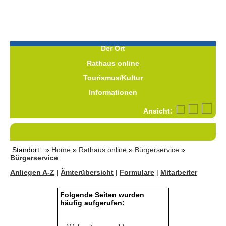
Der Ort
Rathaus online
Tourismus/Kultur
Informationen
Ansicht:
Standort: »
Home
»
Rathaus online
»
Bürgerservice
»
Bürgerservice
Anliegen A-Z
|
Ämterübersicht
|
Formulare
|
Mitarbeiter
Folgende Seiten wurden
häufig aufgerufen: