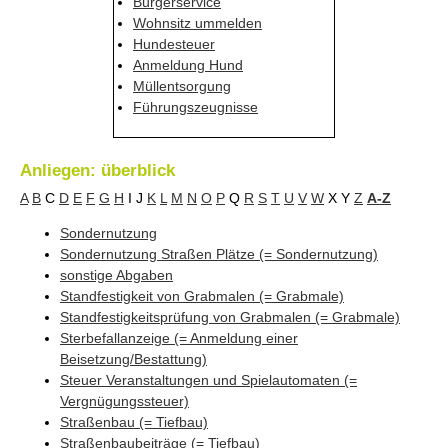
Bürgerservice
Wohnsitz ummelden
Hundesteuer
Anmeldung Hund
Müllentsorgung
Führungszeugnisse
Anliegen: überblick
A
B
C
D
E
F
G
H
I
J
K
L
M
N
O
P
Q
R
S
T
U
V
W
X
Y
Z
A-Z
Sondernutzung
Sondernutzung Straßen Plätze (= Sondernutzung)
sonstige Abgaben
Standfestigkeit von Grabmalen (= Grabmale)
Standfestigkeitsprüfung von Grabmalen (= Grabmale)
Sterbefallanzeige (= Anmeldung einer
Beisetzung/Bestattung)
Steuer Veranstaltungen und Spielautomaten (=
Vergnügungssteuer)
Straßenbau (= Tiefbau)
Straßenbaubeiträge (= Tiefbau)