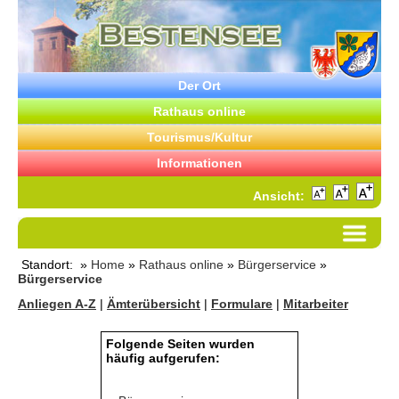
Der Ort
Rathaus online
Tourismus/Kultur
Informationen
Ansicht:
Standort: »
Home
»
Rathaus online
»
Bürgerservice
»
Bürgerservice
Anliegen A-Z
|
Ämterübersicht
|
Formulare
|
Mitarbeiter
Folgende Seiten wurden
häufig aufgerufen: