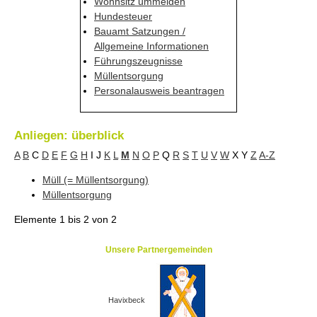
Wohnsitz ummelden
Hundesteuer
Bauamt Satzungen /
Allgemeine Informationen
Führungszeugnisse
Müllentsorgung
Personalausweis beantragen
Anliegen: überblick
A
B
C
D
E
F
G
H
I
J
K
L
M
N
O
P
Q
R
S
T
U
V
W
X
Y
Z
A-Z
Müll (= Müllentsorgung)
Müllentsorgung
Elemente
1 bis 2
von
2
Unsere Partnergemeinden
Havixbeck