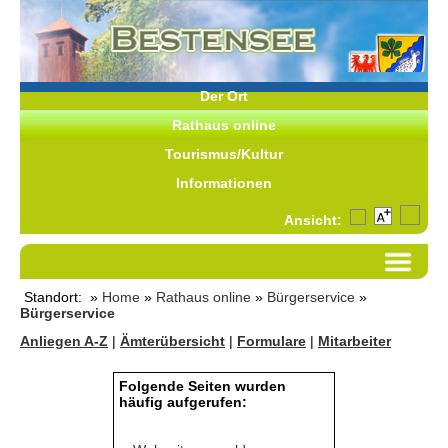
Der Ort
Rathaus online
Tourismus/Kultur
Informationen
Ansicht:
Standort: »
Home
»
Rathaus online
»
Bürgerservice
»
Bürgerservice
Anliegen A-Z
|
Ämterübersicht
|
Formulare
|
Mitarbeiter
Folgende Seiten wurden
häufig aufgerufen: