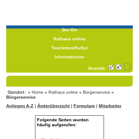
Der Ort
Rathaus online
Tourismus/Kultur
Informationen
Ansicht:
Standort: »
Home
»
Rathaus online
»
Bürgerservice
»
Bürgerservice
Anliegen A-Z
|
Ämterübersicht
|
Formulare
|
Mitarbeiter
Folgende Seiten wurden
häufig aufgerufen: