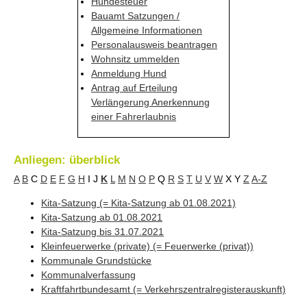
Hundesteuer
Bauamt Satzungen /
Allgemeine Informationen
Personalausweis beantragen
Wohnsitz ummelden
Anmeldung Hund
Antrag auf Erteilung
Verlängerung Anerkennung
einer Fahrerlaubnis
Anliegen: überblick
A
B
C
D
E
F
G
H
I
J
K
L
M
N
O
P
Q
R
S
T
U
V
W
X
Y
Z
A-Z
Kita-Satzung (= Kita-Satzung ab 01.08.2021)
Kita-Satzung ab 01.08.2021
Kita-Satzung bis 31.07.2021
Kleinfeuerwerke (private) (= Feuerwerke (privat))
Kommunale Grundstücke
Kommunalverfassung
Kraftfahrtbundesamt (= Verkehrszentralregisterauskunft)