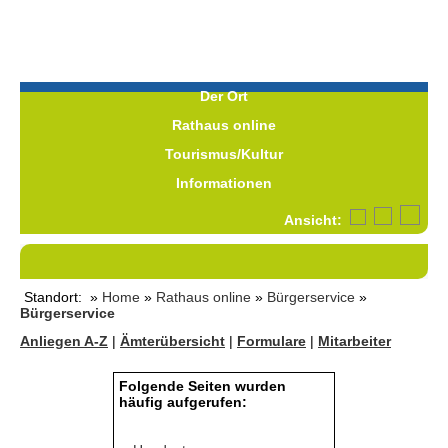
Der Ort
Rathaus online
Tourismus/Kultur
Informationen
Ansicht:
Standort: »
Home
»
Rathaus online
»
Bürgerservice
»
Bürgerservice
Anliegen A-Z
|
Ämterübersicht
|
Formulare
|
Mitarbeiter
Folgende Seiten wurden
häufig aufgerufen: