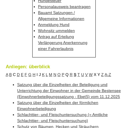
Hundesteuer
Personalausweis beantragen
Bauamt Satzungen /
Allgemeine Informationen
Anmeldung Hund
Wohnsitz ummelden
Antrag auf Erteilung
Verlängerung Anerkennung
einer Fahrerlaubnis
Anliegen: überblick
A
B
C
D
E
F
G
H
I
J
K
L
M
N
O
P
Q
R
S
T
U
V
W
X
Y
Z
A-Z
Satzung über die Einzelheiten der Beteiligung und
Unterrichtung der Einwohner in der Gemeinde Bestensee
(Einwohnerbeteiligungssatzung - EbetS) vom 11.12.2025
Satzung über die Einzelheiten der förmlichen
Einwohnerbeteiligung
Schlachttier- und Fleischuntersuchung (= Amtliche
Schlachttier- und Fleischuntersuchung)
Schutz von Bäumen, Hecken und Sträuchern