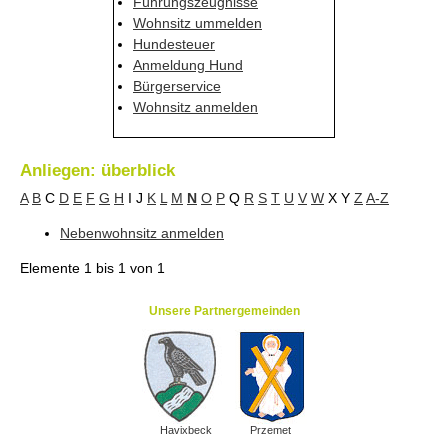
Führungszeugnisse
Wohnsitz ummelden
Hundesteuer
Anmeldung Hund
Bürgerservice
Wohnsitz anmelden
Anliegen: überblick
A
B
C
D
E
F
G
H
I
J
K
L
M
N
O
P
Q
R
S
T
U
V
W
X
Y
Z
A-Z
Nebenwohnsitz anmelden
Elemente
1 bis 1
von
1
Unsere Partnergemeinden
Havixbeck
Przemet