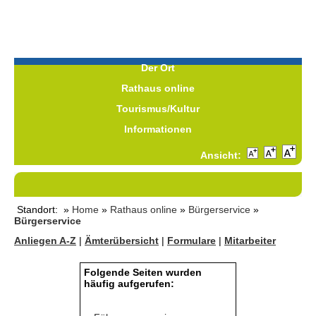
Der Ort
Rathaus online
Tourismus/Kultur
Informationen
Ansicht:
Standort: »
Home
»
Rathaus online
»
Bürgerservice
»
Bürgerservice
Anliegen A-Z
|
Ämterübersicht
|
Formulare
|
Mitarbeiter
Folgende Seiten wurden
häufig aufgerufen: