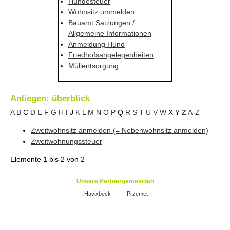
Hundesteuer
Wohnsitz ummelden
Bauamt Satzungen /
Allgemeine Informationen
Anmeldung Hund
Friedhofsangelegenheiten
Müllentsorgung
Anliegen: überblick
A
B
C
D
E
F
G
H
I
J
K
L
M
N
O
P
Q
R
S
T
U
V
W
X
Y
Z
A-Z
Zweitwohnsitz anmelden (= Nebenwohnsitz anmelden)
Zweitwohnungssteuer
Elemente
1 bis 2
von
2
Unsere Partnergemeinden
Havixbeck
Przemet