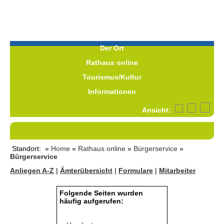
Der Ort
Rathaus online
Tourismus/Kultur
Informationen
Ansicht:
Standort: »
Home
»
Rathaus online
»
Bürgerservice
»
Bürgerservice
Anliegen A-Z
|
Ämterübersicht
|
Formulare
|
Mitarbeiter
Folgende Seiten wurden
häufig aufgerufen: