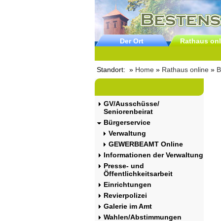
Der Ort
Rathaus onl
Standort: »
Home
»
Rathaus online
»
B
GV/Ausschüsse/
Seniorenbeirat
Bürgerservice
Verwaltung
GEWERBEAMT Online
Informationen der Verwaltung
Presse- und
Öffentlichkeitsarbeit
Einrichtungen
Revierpolizei
Galerie im Amt
Wahlen/Abstimmungen