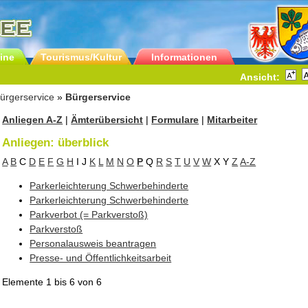
ine
Tourismus/Kultur
Informationen
Ansicht:
ürgerservice
»
Bürgerservice
Anliegen A-Z
|
Ämterübersicht
|
Formulare
|
Mitarbeiter
Anliegen: überblick
A
B
C
D
E
F
G
H
I
J
K
L
M
N
O
P
Q
R
S
T
U
V
W
X
Y
Z
A-Z
Parkerleichterung Schwerbehinderte
Parkerleichterung Schwerbehinderte
Parkverbot (= Parkverstoß)
Parkverstoß
Personalausweis beantragen
Presse- und Öffentlichkeitsarbeit
Elemente
1 bis 6
von
6