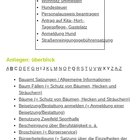
Wohnsitz ummelden
Hundesteuer
Personalausweis beantragen
Antrag auf Kita-,Hort-,
Tagespflege-,Gastplatz
Anmeldung Hund
Straßenreinigungsgebührensatzung
Anliegen: überblick
A
B
C
D
E
F
G
H
I
J
K
L
M
N
O
P
Q
R
S
T
U
V
W
X
Y
Z
A-Z
Bauamt Satzungen / Allgemeine Informationen
Baum Fällen (= Schutz von Bäumen, Hecken und
Sträuchern)
Bäume (= Schutz von Bäumen, Hecken und Sträuchern)
Beisetzung/Bestattung anmelden (= Anmeldung einer
Beisetzung/Bestattung)
Benutzung Zweifeld Sporthalle
Bescheinigung über Berufstätigkeit o. ä.
Broschüren (= Bürgerservice)
Bürgerbeteiligung (= Satzung über die Einzelheiten der