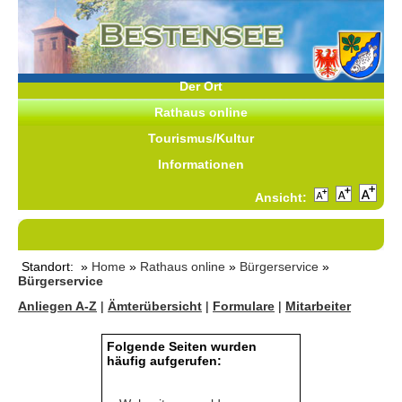
Der Ort
Rathaus online
Tourismus/Kultur
Informationen
Ansicht:
Standort: »
Home
»
Rathaus online
»
Bürgerservice
»
Bürgerservice
Anliegen A-Z
|
Ämterübersicht
|
Formulare
|
Mitarbeiter
Folgende Seiten wurden
häufig aufgerufen: