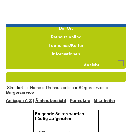
Der Ort
Rathaus online
Tourismus/Kultur
Informationen
Ansicht:
Standort: »
Home
»
Rathaus online
»
Bürgerservice
»
Bürgerservice
Anliegen A-Z
|
Ämterübersicht
|
Formulare
|
Mitarbeiter
Folgende Seiten wurden
häufig aufgerufen: