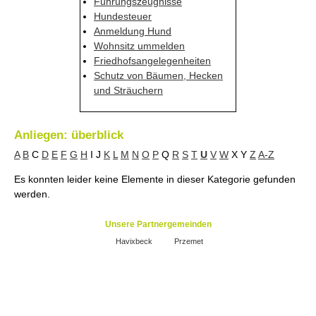
Führungszeugnisse
Hundesteuer
Anmeldung Hund
Wohnsitz ummelden
Friedhofsangelegenheiten
Schutz von Bäumen, Hecken
und Sträuchern
Anliegen: überblick
A
B
C
D
E
F
G
H
I
J
K
L
M
N
O
P
Q
R
S
T
U
V
W
X
Y
Z
A-Z
Es konnten leider keine Elemente in dieser Kategorie gefunden
werden.
Unsere Partnergemeinden
Havixbeck
Przemet