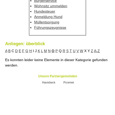
Bürgerservice
Wohnsitz ummelden
Hundesteuer
Anmeldung Hund
Müllentsorgung
Führungszeugnisse
Anliegen: überblick
A
B
C
D
E
F
G
H
I
J
K
L
M
N
O
P
Q
R
S
T
U
V
W
X
Y
Z
A-Z
Es konnten leider keine Elemente in dieser Kategorie gefunden
werden.
Unsere Partnergemeinden
Havixbeck
Przemet