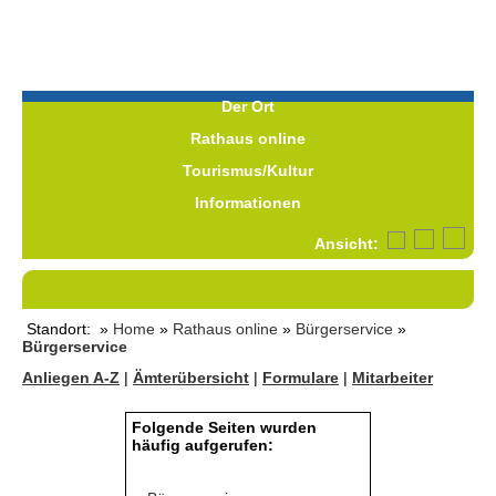
Der Ort
Rathaus online
Tourismus/Kultur
Informationen
Ansicht:
Standort: »
Home
»
Rathaus online
»
Bürgerservice
»
Bürgerservice
Anliegen A-Z
|
Ämterübersicht
|
Formulare
|
Mitarbeiter
Folgende Seiten wurden
häufig aufgerufen: