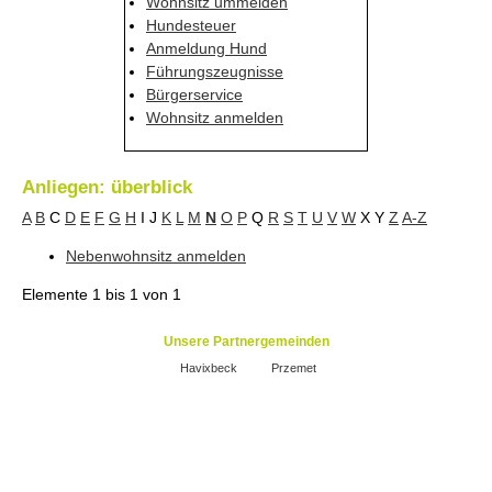
Wohnsitz ummelden
Hundesteuer
Anmeldung Hund
Führungszeugnisse
Bürgerservice
Wohnsitz anmelden
Anliegen: überblick
A
B
C
D
E
F
G
H
I
J
K
L
M
N
O
P
Q
R
S
T
U
V
W
X
Y
Z
A-Z
Nebenwohnsitz anmelden
Elemente
1 bis 1
von
1
Unsere Partnergemeinden
Havixbeck
Przemet