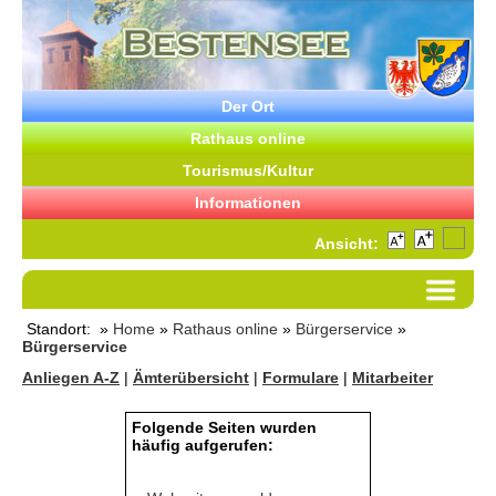
Der Ort
Rathaus online
Tourismus/Kultur
Informationen
Ansicht:
Standort: »
Home
»
Rathaus online
»
Bürgerservice
»
Bürgerservice
Anliegen A-Z
|
Ämterübersicht
|
Formulare
|
Mitarbeiter
Folgende Seiten wurden
häufig aufgerufen: