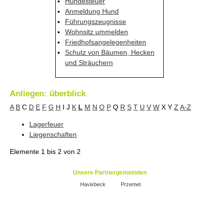
Hundesteuer
Anmeldung Hund
Führungszeugnisse
Wohnsitz ummelden
Friedhofsangelegenheiten
Schutz von Bäumen, Hecken
und Sträuchern
Anliegen: überblick
A
B
C
D
E
F
G
H
I
J
K
L
M
N
O
P
Q
R
S
T
U
V
W
X
Y
Z
A-Z
Lagerfeuer
Liegenschaften
Elemente
1 bis 2
von
2
Unsere Partnergemeinden
Havixbeck
Przemet