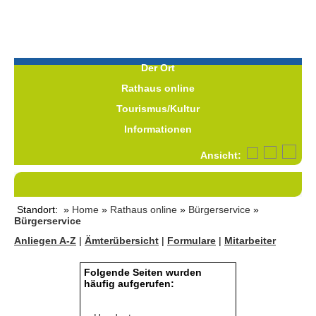
Der Ort
Rathaus online
Tourismus/Kultur
Informationen
Ansicht:
Standort: »
Home
»
Rathaus online
»
Bürgerservice
»
Bürgerservice
Anliegen A-Z
|
Ämterübersicht
|
Formulare
|
Mitarbeiter
Folgende Seiten wurden
häufig aufgerufen: