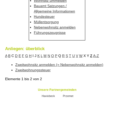
Wohnsitz ummelden
Bauamt Satzungen /
Allgemeine Informationen
Hundesteuer
Müllentsorgung
Nebenwohnsitz anmelden
Führungszeugnisse
Anliegen: überblick
A
B
C
D
E
F
G
H
I
J
K
L
M
N
O
P
Q
R
S
T
U
V
W
X
Y
Z
A-Z
Zweitwohnsitz anmelden (= Nebenwohnsitz anmelden)
Zweitwohnungssteuer
Elemente
1 bis 2
von
2
Unsere Partnergemeinden
Havixbeck
Przemet