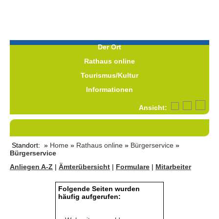
Der Ort
Rathaus online
Tourismus/Kultur
Informationen
Ansicht:
Standort: »
Home
»
Rathaus online
»
Bürgerservice
»
Bürgerservice
Anliegen A-Z
|
Ämterübersicht
|
Formulare
|
Mitarbeiter
Folgende Seiten wurden
häufig aufgerufen: