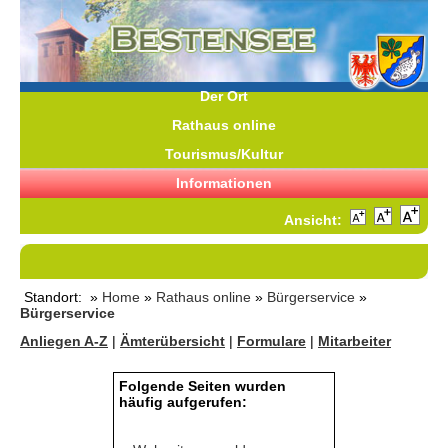
Der Ort
Rathaus online
Tourismus/Kultur
Informationen
Ansicht:
Standort: »
Home
»
Rathaus online
»
Bürgerservice
»
Bürgerservice
Anliegen A-Z
|
Ämterübersicht
|
Formulare
|
Mitarbeiter
Folgende Seiten wurden
häufig aufgerufen: