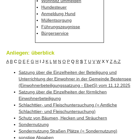
Wohnsitz ummelden
Hundesteuer
Anmeldung Hund
Müllentsorgung
Führungszeugnisse
Bürgerservice
Anliegen: überblick
A
B
C
D
E
F
G
H
I
J
K
L
M
N
O
P
Q
R
S
T
U
V
W
X
Y
Z
A-Z
Satzung über die Einzelheiten der Beteiligung und
Unterrichtung der Einwohner in der Gemeinde Bestensee
(Einwohnerbeteiligungssatzung - EbetS) vom 11.12.2025
Satzung über die Einzelheiten der förmlichen
Einwohnerbeteiligung
Schlachttier- und Fleischuntersuchung (= Amtliche
Schlachttier- und Fleischuntersuchung)
Schutz von Bäumen, Hecken und Sträuchern
Sondernutzung
Sondernutzung Straßen Plätze (= Sondernutzung)
sonstige Abgaben