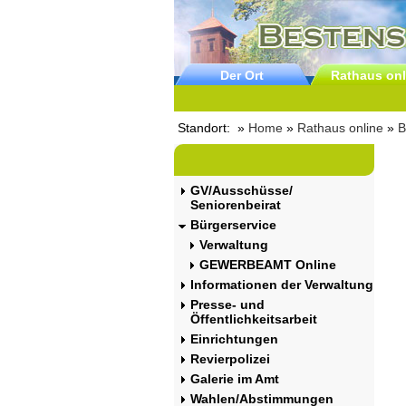
Der Ort
Rathaus onl
Standort: »
Home
»
Rathaus online
»
B
GV/Ausschüsse/
Seniorenbeirat
Bürgerservice
Verwaltung
GEWERBEAMT Online
Informationen der Verwaltung
Presse- und
Öffentlichkeitsarbeit
Einrichtungen
Revierpolizei
Galerie im Amt
Wahlen/Abstimmungen