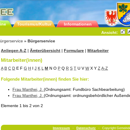
ine
Tourismus/Kultur
Informationen
Ansicht:
ürgerservice
»
Bürgerservice
Anliegen A-Z
|
Ämterübersicht
|
Formulare
|
Mitarbeiter
Mitarbeiter(innen)
A
B
C
D
E
F
G
H
I
J
K
L
M
N
O
P
Q
R
S
T
U
V
W
X
Y
Z
A-Z
Folgende Mitarbeiter(innen) finden Sie hier:
Frau
Manthei
, J.
(Ordnungsamt
: Fundbüro Sachbearbeitung
)
Frau
Manthei
, J.
(Ordnungsamt
: ordnungsbehördlicher Außendi
Elemente
1 bis 2
von
2
Impressum
-
Datenschutz
- Copyright Gemeind