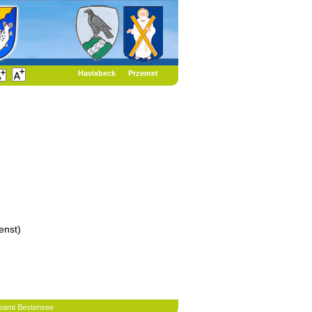
Havixbeck
Przemet
enst
)
eamt Bestensee