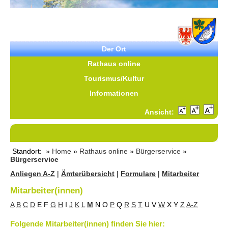
Der Ort
Rathaus online
Tourismus/Kultur
Informationen
Ansicht:
Standort: »
Home
»
Rathaus online
»
Bürgerservice
»
Bürgerservice
Anliegen A-Z
|
Ämterübersicht
|
Formulare
|
Mitarbeiter
Mitarbeiter(innen)
A
B
C
D
E
F
G
H
I
J
K
L
M
N
O
P
Q
R
S
T
U
V
W
X
Y
Z
A-Z
Folgende Mitarbeiter(innen) finden Sie hier: