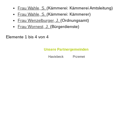
Frau
Wahle
, S.
(Kämmerei
: Kämmerei Amtsleitung
)
Frau
Wahle
, S.
(Kämmerei
: Kämmerer
)
Frau
Wenzelburger
, J.
(Ordnungsamt
)
Frau
Wornest
, J.
(Bürgerdienste
)
Elemente
1 bis 4
von
4
Unsere Partnergemeinden
Havixbeck
Przemet