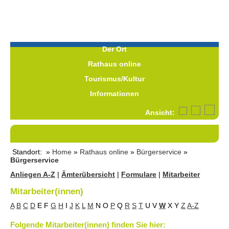
Der Ort
Rathaus online
Tourismus/Kultur
Informationen
Ansicht:
Standort: »
Home
»
Rathaus online
»
Bürgerservice
»
Bürgerservice
Anliegen A-Z
|
Ämterübersicht
|
Formulare
|
Mitarbeiter
Mitarbeiter(innen)
A
B
C
D
E
F
G
H
I
J
K
L
M
N
O
P
Q
R
S
T
U
V
W
X
Y
Z
A-Z
Folgende Mitarbeiter(innen) finden Sie hier: