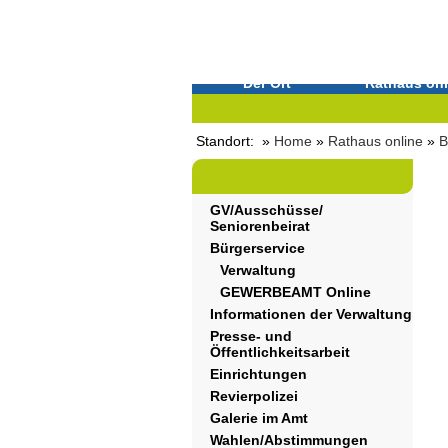
Der Ort
Rathaus onl
Standort: »
Home
»
Rathaus online
»
B
GV/Ausschüsse/
Seniorenbeirat
Bürgerservice
Verwaltung
GEWERBEAMT Online
Informationen der Verwaltung
Presse- und
Öffentlichkeitsarbeit
Einrichtungen
Revierpolizei
Galerie im Amt
Wahlen/Abstimmungen