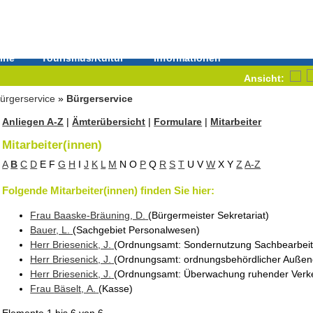
ine
Tourismus/Kultur
Informationen
Ansicht:
ürgerservice
»
Bürgerservice
Anliegen A-Z
|
Ämterübersicht
|
Formulare
|
Mitarbeiter
Mitarbeiter(innen)
A
B
C
D
E
F
G
H
I
J
K
L
M
N
O
P
Q
R
S
T
U
V
W
X
Y
Z
A-Z
Folgende Mitarbeiter(innen) finden Sie hier:
Frau
Baaske-Bräuning
, D.
(Bürgermeister Sekretariat
)
Bauer
, L.
(Sachgebiet Personalwesen
)
Herr
Briesenick
, J.
(Ordnungsamt
: Sondernutzung Sachbearbei
Herr
Briesenick
, J.
(Ordnungsamt
: ordnungsbehördlicher Außen
Herr
Briesenick
, J.
(Ordnungsamt
: Überwachung ruhender Verk
Frau
Bäselt
, A.
(Kasse
)