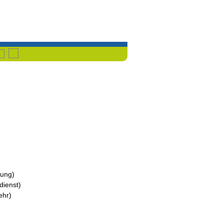
Havixbeck
Przemet
tung
)
dienst
)
ehr
)