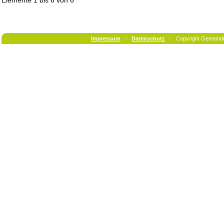
Elemente
1 bis 6
von
6
Impressum
-
Datenschutz
- Copyright Gemeind